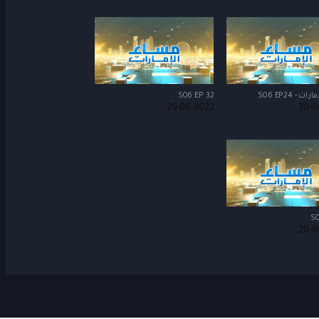
 - S06 EP24
S06 EP 32
29-06-2022
30-0
S0
20-0