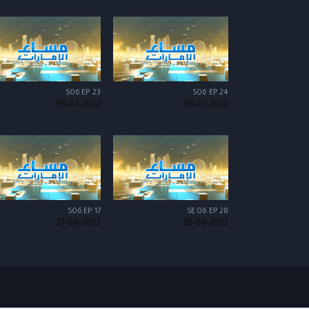
S06 EP 23
S06 EP 24
05-07-2022
06-07-2022
S06 EP 17
SE 06 EP 28
27-06-2022
28-06-2022