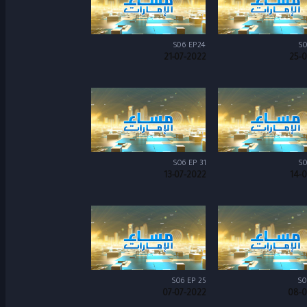
S06 EP24
S0
21-07-2022
25-0
S06 EP 31
S0
13-07-2022
14-
S06 EP 25
S0
07-07-2022
08-0