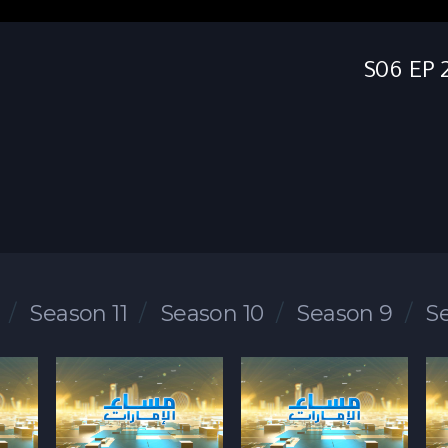
Season 11
Season 10
Season 9
S