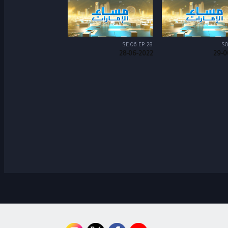
SE 06 EP 28
S0
28-06-2022
29-0