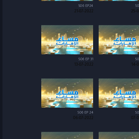
S06 EP24
S0
21-07-2022
25-0
S06 EP 31
S0
13-07-2022
14-
S06 EP 24
S0
06-07-2022
07-0