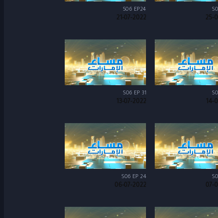
S06 EP24
S0
21-07-2022
25-0
S06 EP 31
S0
13-07-2022
14-
S06 EP 24
S0
06-07-2022
07-0