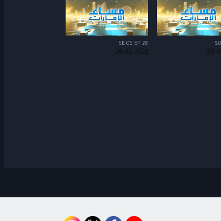
SE 06 EP 28
S0
28-06-2022
29-0