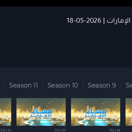
Season 11
Season 10
Season 9
S
S12 | 52
S12 | 53
S12 | 54