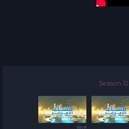
Season 12
S12 | 51