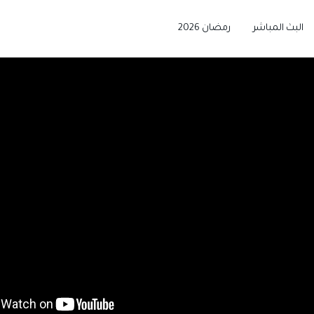
البث المباشر
رمضان 2026