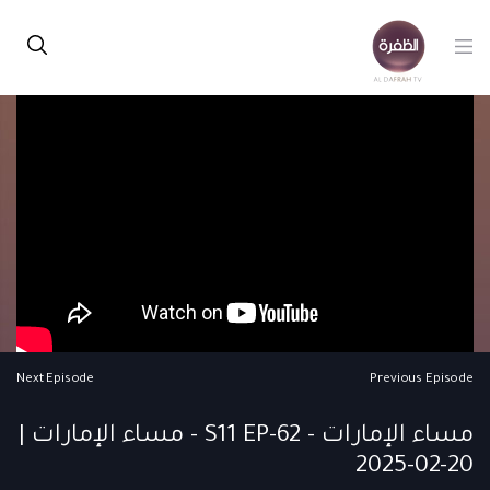
Next Episode
Previous Episode
مساء الإمارات - S11 EP-62 - مساء الإمارات |
20-02-2025