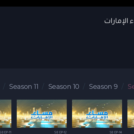
Season 11
Season 10
Season 9
S
S8 EP-11
S8 EP-12
S8 EP-14