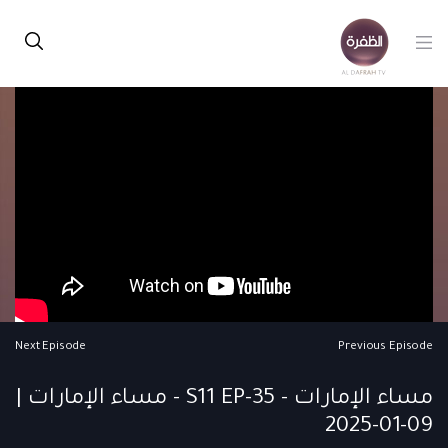
Next Episode
Previous Episode
مساء الإمارات - S11 EP-35 - مساء الإمارات |
09-01-2025