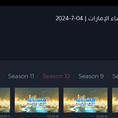
Season 11
Season 10
Season 9
S
S11 EP-9
S11 EP-10
S11 EP-10