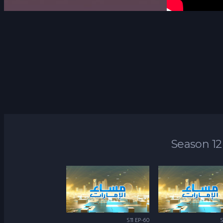
Season 12
S11 EP-60
S