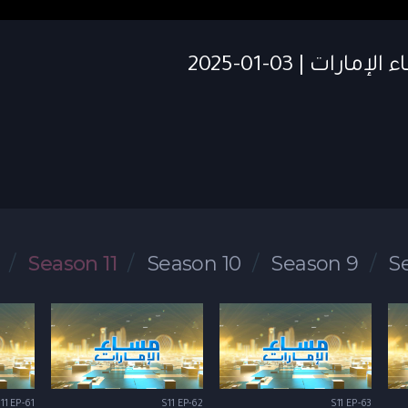
Season 11
Season 10
Season 9
S
11 EP-61
S11 EP-62
S11 EP-63