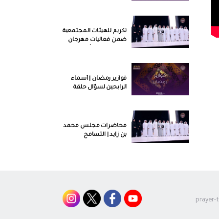
تكريم للهيئات المجتمعية
ضمن فعاليات مهرجان
الشيخ زايد في أبوظبي
فوازير رمضان | أسماء
الرابحين لسؤال حلقة
اليوم الرابع من رمضان
محاضرات مجلس محمد
بن زايد | التسامح
والتعايش في
الفكر الإسلامي
فوازير رمضان | أسماء
الرابحين لسؤال حلقة
اليوم الخامس من رمضان
prayer-