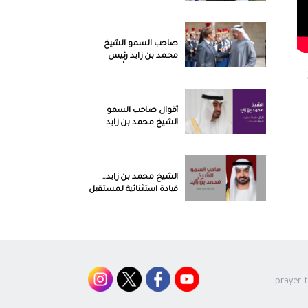
رجل الإنسانية وقائد
السلام والتسامح
صاحب السمو الشيخ
محمد بن زايد رئيس
الدولة حفظه الله.. جوائز
وأوسمة تتوج عطاء قائد
استثنائي
أقوال صاحب السمو
الشيخ محمد بن زايد
رئيس دولة الإمارات
العربية المتحدة حفظه
الله
الشيخ محمد بن زايد…
قيادة استثنائية لمستقبل
واعد
الشيخ محمد بن زايد
رئيس الدولة يستقبل
وفودا أجنبية تعزية بوفاة
المغفور له الشيخ خليفة
prayer-
بن زايد