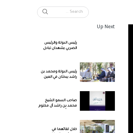
SEARCH
Search for:
Up Next
رئيس الدولة والرئيس
الصربي يشهدان تبادل
اتفاقية الشراكة
الاقتصادية الشاملة بين
البلدين
رئيس الدولة ومحمد بن
راشد يبحثان في العين
عددا من الموضوعات التي
تهم شؤون الوطن
صاحب السمو الشيخ
محمد بن راشد آل مكتوم
: رحم الله الشيخ راشد ..
وأسكنه فسيح جناته ..
خلال لقائهما في