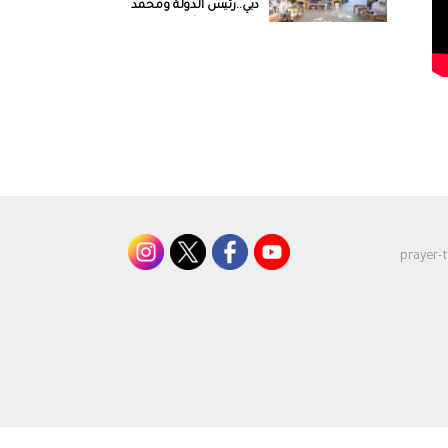
دبي..رئيس الدولة ومحمد
بن راشد يبحثان شؤون
الوطن والمواطن
رئيس الدولة يستقبل
المشاركين في ورشة “أداء
شرطة الأمم المتحدة” الـ3
التي تستضيفها وزارة
الداخلية
رئيس الدولة يلتقي طلبة
الإمارات الدارسين في
الولايات المتحدة ورائدي
فضاء إماراتيين خريجي
برنامج ناسا
prayer-