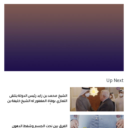
Up Next
الشيخ محمد بن زايد رئيس الدولة يتلقى
التعازي بوفاة المغفور له الشيخ خليفة بن
زايد طيب الله ثراه
الفرق بين نحت الجسم وشفط الدهون