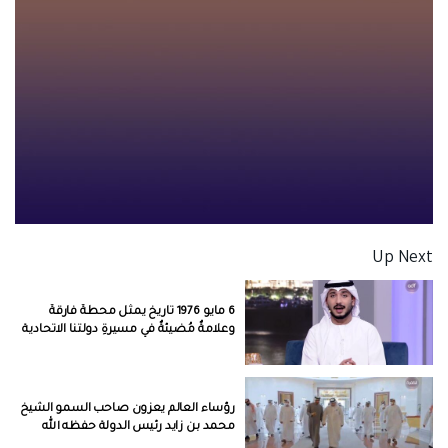
Up Next
6 مايو 1976 تاريخ يمثل محطةٌ فارقةٌ
وعلامةٌ مُضيئةٌ في مسيرةِ دولتنا الاتحادية￼
رؤساء العالم يعزون صاحب السمو الشيخ
محمد بن زايد رئيس الدولة حفظه الله