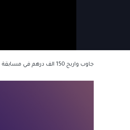
جاوب واربح 150 الف درهم في مسابقة رمضان على قلب واحد￼