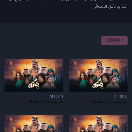
المأزق بأقل الخسائر.
SEASON 1
S1 | EP 19
S1 | EP 20
هم يضحك | الحلقة 20
هم يضحك | الحلقة 19