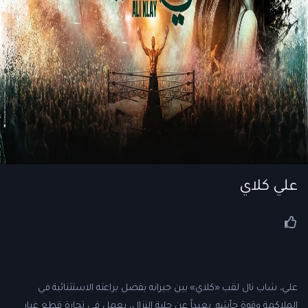
علي كلاي
علي، شاب نال لقب «كلاي» بين جيرانه بفضل براعته الاستثنائية في
الملاكمة وقوة جأشه. بعيداً عن حلبة النزال، يعمل في تجارة قطع غيار