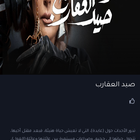
صيد العقارب
تدور الأحداث حول (عايدة)، التي لا تعيش حياة هنيئة، فبعد مقتل أخيها،
تتحول حياتها إلى جحيم، وصراعات مستمرة بين عائلتها وعائلة (الغول)،