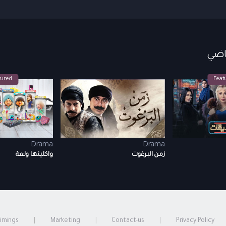
tured
Feat
Drama
Drama
زمن البرغوت
واكلينها ولعة
timings
Marketing
Contact-us
Privacy Policy