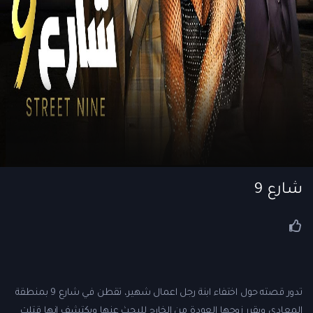
شارع 9
تدور قصته حول اختفاء ابنة رجل اعمال شهير، تقطن في شارع 9 بمنطقة
المعادي ويقرر زوجها العودة من الخارج للبحث عنها ويكتشف انها قتلت