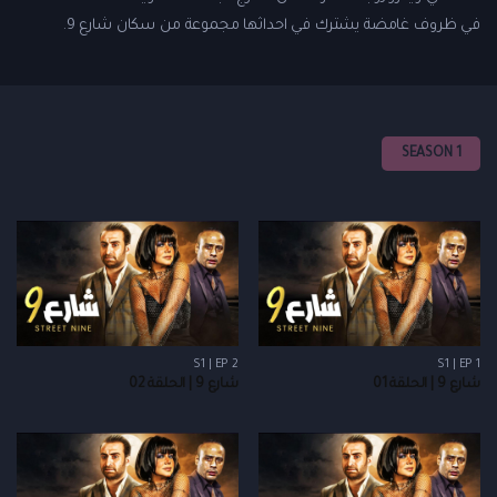
في ظروف غامضة يشترك في احداثها مجموعة من سكان شارع 9.
SEASON 1
S1 | EP 2
S1 | EP 1
شارع 9 | الحلقة 01
شارع 9 | الحلقة 02