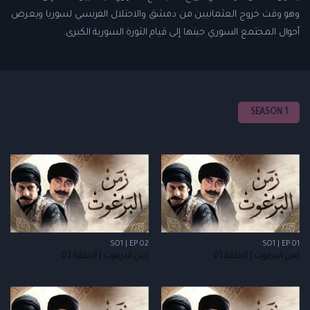
وهو وقت خروج العثمانيين من دمشق والاحتلال الفرنسي لسوريا ويعرض
أحوال المجتمع السوري حينها إلى قيام الثورة السورية الكبرى.
SEASON 1
SO1 | EP 02
SO1 | EP 01
زمن البرغوث | الحلقة 01
زمن البرغوث | الحلقة 02