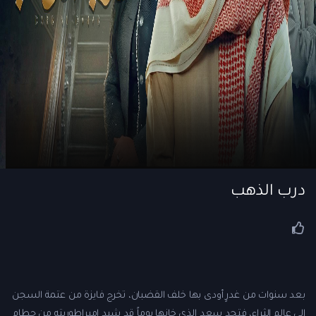
درب الذهب
بعد سنوات من غدرٍ أودى بها خلف القضبان، تخرج فايزة من عتمة السجن
إلى عالم الثراء، فتجد سعد الذي خانها يوماً قد شيد إمبراطوريته من حطام