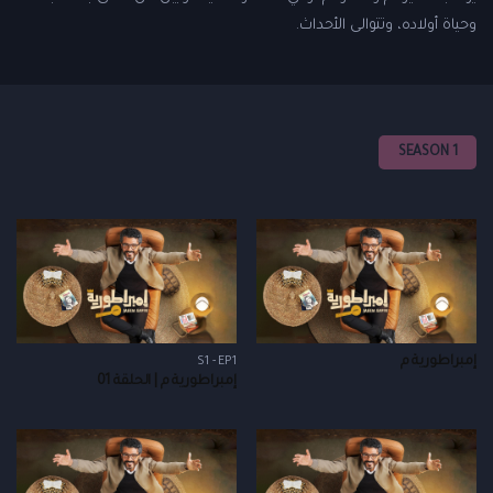
وحياة أولاده، وتتوالى الأحداث.
SEASON 1
إمبراطورية م
S1 - EP1
إمبراطورية م | الحلقة 01