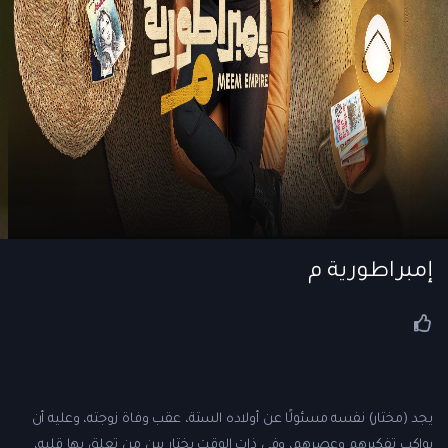
إمبراطورية م
يجد (مختار) نفسه مسئولًا عن أولاده الستة، عقب وفاة زوجته، وعليه أن
يواكب تفكيرهم وعصرهم، وفي ذات الوقت يختار بين من تعلق بها قلبه،