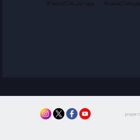
ش تالت”| الحلقة 06
وجوه “وش تالت”| الحلقة 07
prayer-