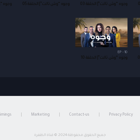
وجوه “وش تالت”| الحلقة 03
وجوه “وش تالت”| الحلقة 05
وجوه “و
EP - 10
وجوه “وش تالت”| الحلقة 10
timings
Marketing
Contact-us
Privacy Policy
جميع الحقوق محفوظة 2024 © قناة الظفرة