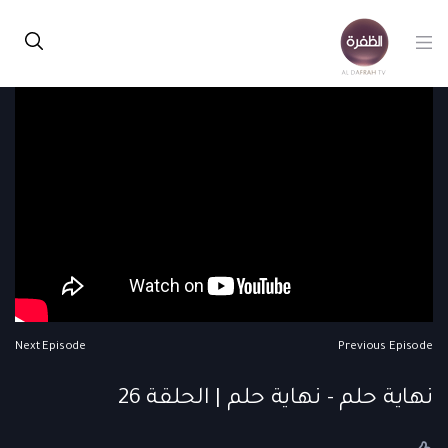
Next Episode
Previous Episode
نهاية حلم - نهاية حلم | الحلقة 26