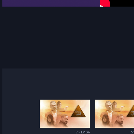
S1 - EP 06
S1