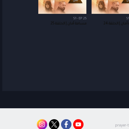
S1 - EP 25
S1
ان | الحلقة 24
مسافة أمان | الحلقة 25
prayer-