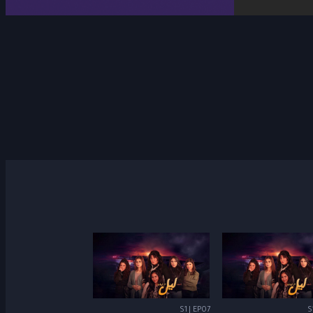
S1 | EP07
S