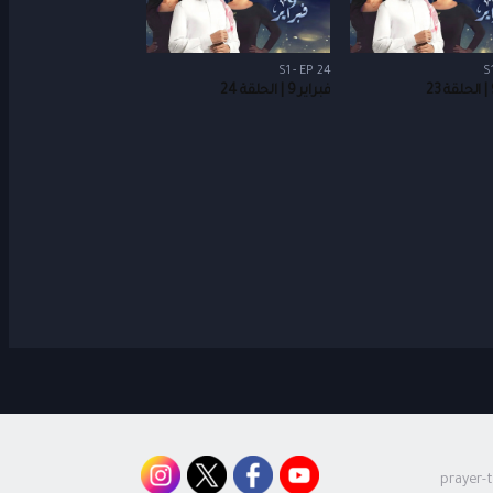
S1 - EP 24
S
فبراير 9 | الحلقة 24
prayer-