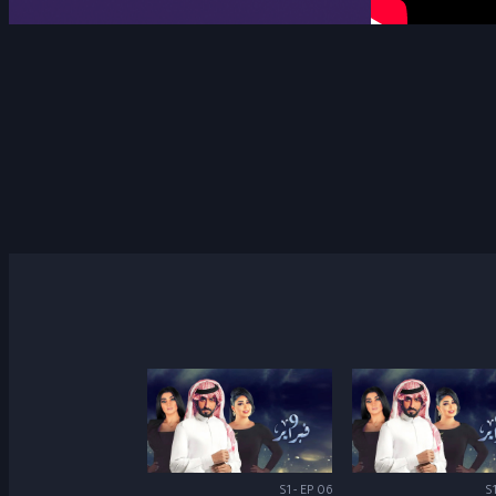
S1 - EP 06
S1