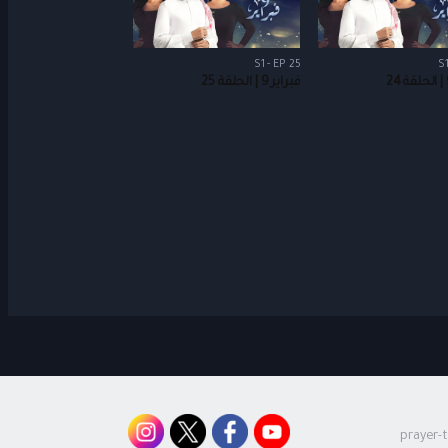
S1 - EP 25
S1
فبراير 9 | الحلقة 25
prayer-