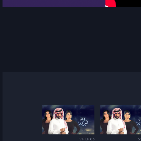
S1 - EP 06
S1