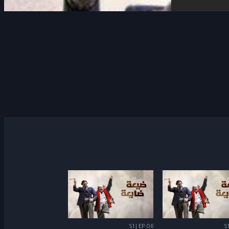
S1 | EP 06
S1