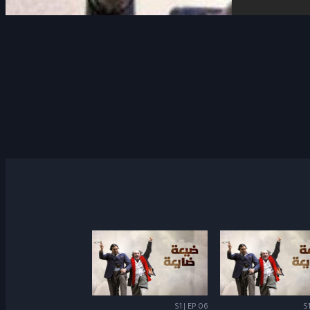
S1 | EP 06
S1