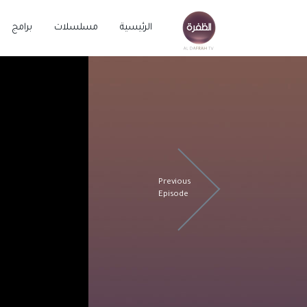
الرئيسية
مسلسلات
برامج
Previous
Episode