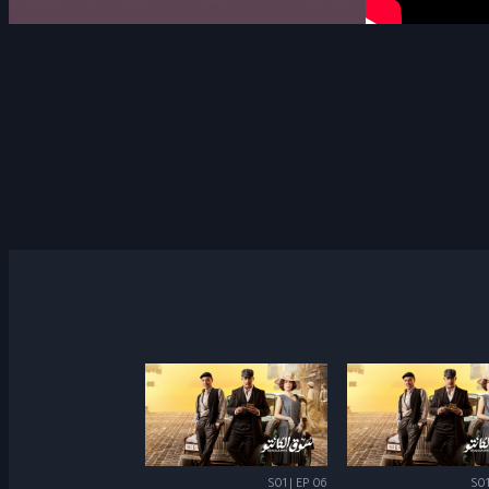
S01 | EP 06
S01