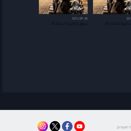
S01 | EP 26
S01
نتو | الحلقة 25
سوق الكانتو | الحلقة 26
prayer-