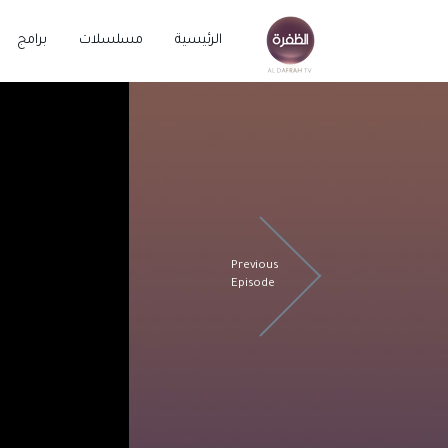
الرئيسية
مسلسلات
برامج
Previous
Episode