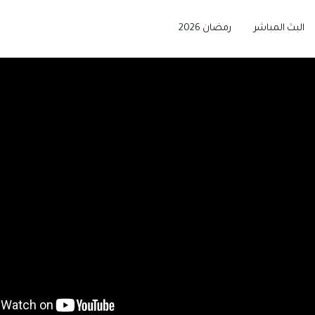
البث المباشر
رمضان 2026