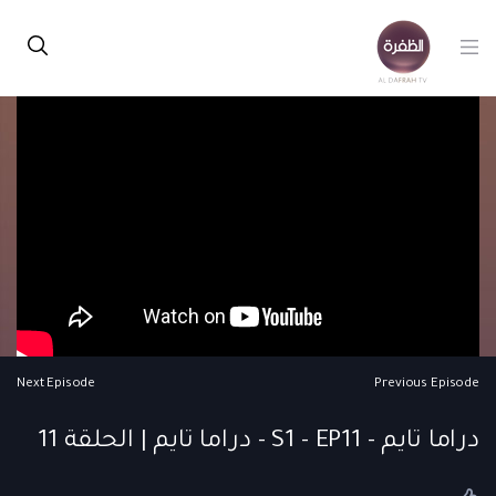
Next Episode
Previous Episode
دراما تايم - S1 - EP11 - دراما تايم | الحلقة 11