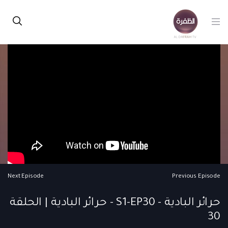
Next Episode
Previous Episode
حرائر البادية - S1-EP30 - حرائر البادية | الحلقة
30