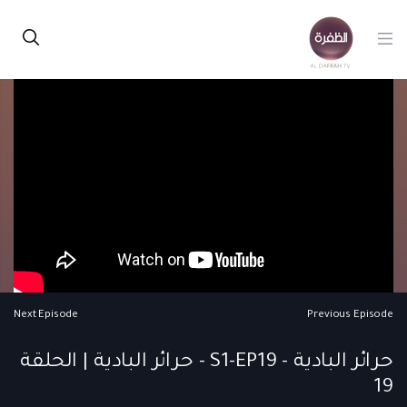
Next Episode
Previous Episode
حرائر البادية - S1-EP19 - حرائر البادية | الحلقة
19