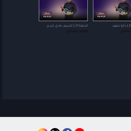
الحلقة 27 | الشيف فادي كردي
كيتشن
بلوغرز كيتشن