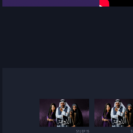
S1 | EP 15
S