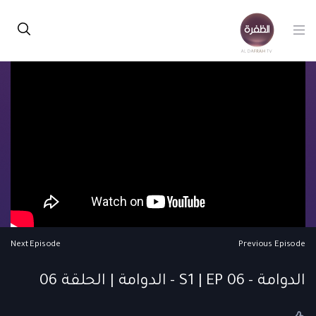
Next Episode
Previous Episode
الدوامة - S1 | EP 06 - الدوامة | الحلقة 06