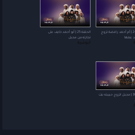
الحلقة 24 | أم أحمد رافضة تزوج
الحلقة 25 | أبو أحمد خايف على
لد عمها
تجارته من مجبل
البوشية
الحلقة 30 | مجبل اتزوج حبيبته بنت