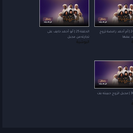
الحلقة 24 | أم أحمد رافضة تزوج
الحلقة 25 | أبو أحمد خايف على
لد عمها
تجارته من مجبل
البوشية
الحلقة 30 | مجبل اتزوج حبيبته بنت