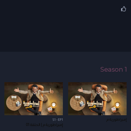
Season 1
إمبراطورية م
S1 - EP1
إمبراطورية م | الحلقة 01