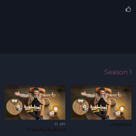
Season 1
إمبراطورية م
S1 - EP1
إمبراطورية م | الحلقة 01