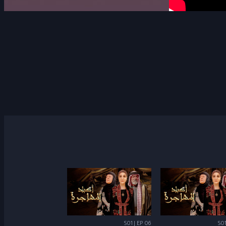
S01 | EP 06
S01